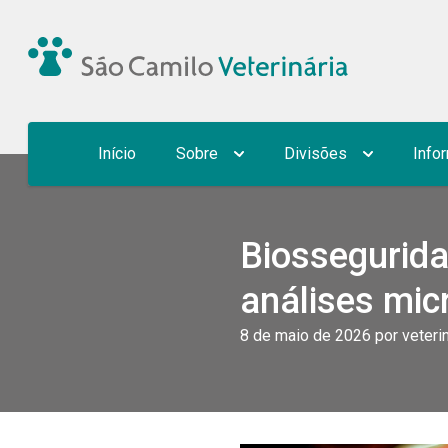
Início
Sobre
Divisões
Info
Quem Somos
Pet
Down
Biossegurida
Estrutura
Sanidade Avícola
Para
Logística
Agro e Bioinsumos
análises mic
8 de maio de 2026 por veterin