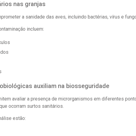
ários nas granjas
ometer a sanidade das aves, incluindo bactérias, vírus e fung
ntaminação incluem:
culos
ados
s
obiológicas auxiliam na biosseguridade
mitem avaliar a presença de microrganismos em diferentes pontos
 que ocorram surtos sanitários.
nálise estão: