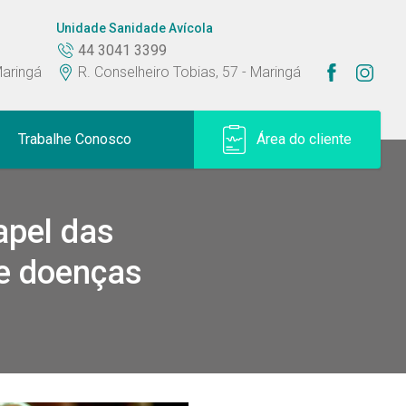
Unidade Sanidade Avícola
44 3041 3399
aringá
R. Conselheiro Tobias, 57 - Maringá
Trabalhe Conosco
Área do cliente
 Divergentes: porque isso acontece?
apel das
de doenças