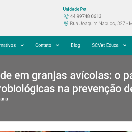
Unidade Pet
44 99748 0613
Rua Joaquim Nabuco, 327 - M
rmativos
Contato
Blog
SCVet Educa
loads
Localização
PCR e Teste Rápido
de em granjas avícolas: o p
 Tutores
Horário de Atendimento
robiológicas na prevenção 
aria